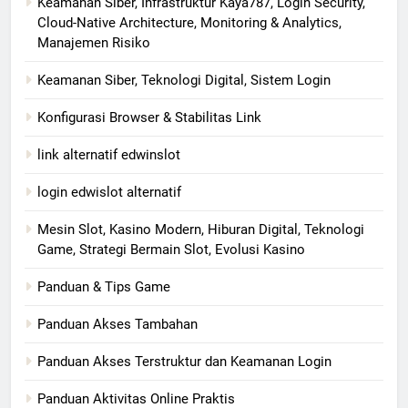
Keamanan Siber, Infrastruktur Kaya787, Login Security,
Cloud-Native Architecture, Monitoring & Analytics,
Manajemen Risiko
Keamanan Siber, Teknologi Digital, Sistem Login
Konfigurasi Browser & Stabilitas Link
link alternatif edwinslot
login edwislot alternatif
Mesin Slot, Kasino Modern, Hiburan Digital, Teknologi
Game, Strategi Bermain Slot, Evolusi Kasino
Panduan & Tips Game
Panduan Akses Tambahan
Panduan Akses Terstruktur dan Keamanan Login
Panduan Aktivitas Online Praktis