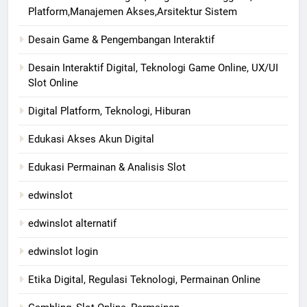
Platform,Manajemen Akses,Arsitektur Sistem
Desain Game & Pengembangan Interaktif
Desain Interaktif Digital, Teknologi Game Online, UX/UI
Slot Online
Digital Platform, Teknologi, Hiburan
Edukasi Akses Akun Digital
Edukasi Permainan & Analisis Slot
edwinslot
edwinslot alternatif
edwinslot login
Etika Digital, Regulasi Teknologi, Permainan Online