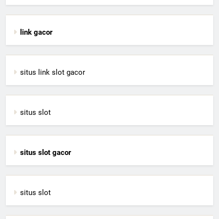
link gacor
situs link slot gacor
situs slot
situs slot gacor
situs slot