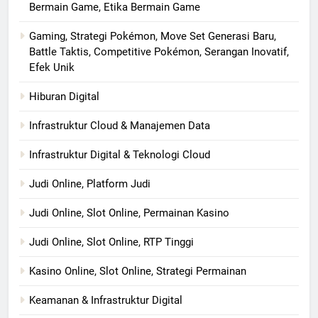
Bermain Game, Etika Bermain Game
Gaming, Strategi Pokémon, Move Set Generasi Baru,
Battle Taktis, Competitive Pokémon, Serangan Inovatif,
Efek Unik
Hiburan Digital
Infrastruktur Cloud & Manajemen Data
Infrastruktur Digital & Teknologi Cloud
Judi Online, Platform Judi
Judi Online, Slot Online, Permainan Kasino
Judi Online, Slot Online, RTP Tinggi
Kasino Online, Slot Online, Strategi Permainan
Keamanan & Infrastruktur Digital