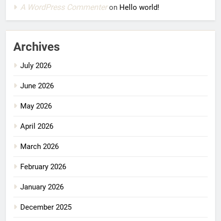
A WordPress Commenter
on
Hello world!
Archives
July 2026
June 2026
May 2026
April 2026
March 2026
February 2026
January 2026
December 2025