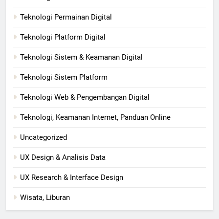
Teknologi Permainan Digital
Teknologi Platform Digital
Teknologi Sistem & Keamanan Digital
Teknologi Sistem Platform
Teknologi Web & Pengembangan Digital
Teknologi, Keamanan Internet, Panduan Online
Uncategorized
UX Design & Analisis Data
UX Research & Interface Design
Wisata, Liburan