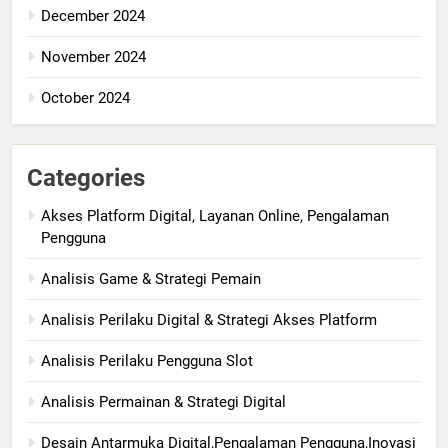
December 2024
November 2024
October 2024
Categories
Akses Platform Digital, Layanan Online, Pengalaman
Pengguna
Analisis Game & Strategi Pemain
Analisis Perilaku Digital & Strategi Akses Platform
Analisis Perilaku Pengguna Slot
Analisis Permainan & Strategi Digital
Desain Antarmuka Digital,Pengalaman Pengguna,Inovasi