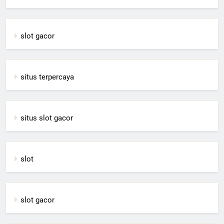
slot gacor
situs terpercaya
situs slot gacor
slot
slot gacor