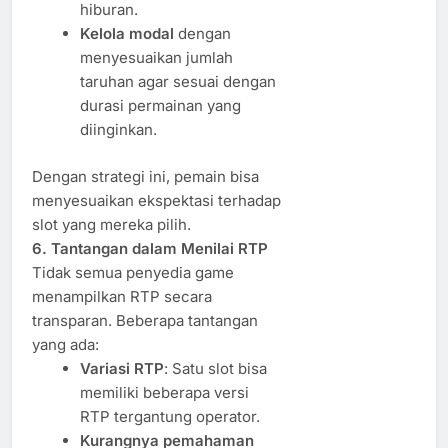
hiburan.
Kelola modal
dengan
menyesuaikan jumlah
taruhan agar sesuai dengan
durasi permainan yang
diinginkan.
Dengan strategi ini, pemain bisa
menyesuaikan ekspektasi terhadap
slot yang mereka pilih.
6. Tantangan dalam Menilai RTP
Tidak semua penyedia game
menampilkan RTP secara
transparan. Beberapa tantangan
yang ada:
Variasi RTP
: Satu slot bisa
memiliki beberapa versi
RTP tergantung operator.
Kurangnya pemahaman