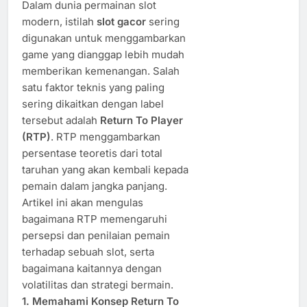
Dalam dunia permainan slot
modern, istilah
slot gacor
sering
digunakan untuk menggambarkan
game yang dianggap lebih mudah
memberikan kemenangan. Salah
satu faktor teknis yang paling
sering dikaitkan dengan label
tersebut adalah
Return To Player
(RTP)
. RTP menggambarkan
persentase teoretis dari total
taruhan yang akan kembali kepada
pemain dalam jangka panjang.
Artikel ini akan mengulas
bagaimana RTP memengaruhi
persepsi dan penilaian pemain
terhadap sebuah slot, serta
bagaimana kaitannya dengan
volatilitas dan strategi bermain.
1. Memahami Konsep Return To