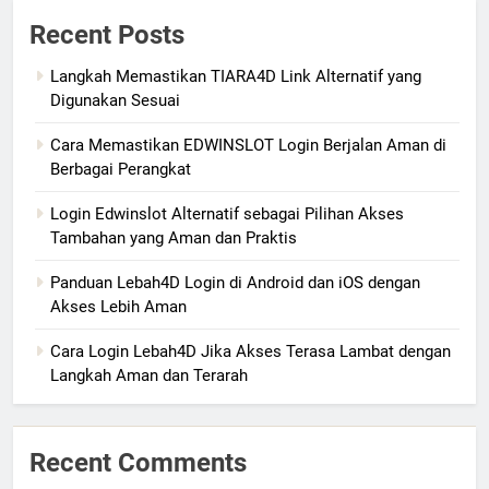
Recent Posts
Langkah Memastikan TIARA4D Link Alternatif yang
Digunakan Sesuai
Cara Memastikan EDWINSLOT Login Berjalan Aman di
Berbagai Perangkat
Login Edwinslot Alternatif sebagai Pilihan Akses
Tambahan yang Aman dan Praktis
Panduan Lebah4D Login di Android dan iOS dengan
Akses Lebih Aman
Cara Login Lebah4D Jika Akses Terasa Lambat dengan
Langkah Aman dan Terarah
Recent Comments