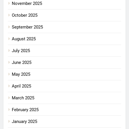
November 2025
October 2025
September 2025
August 2025
July 2025
June 2025
May 2025
April 2025
March 2025
February 2025
January 2025