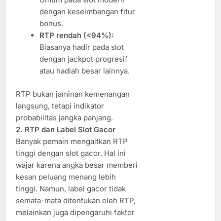
dengan keseimbangan fitur
bonus.
RTP rendah (<94%):
Biasanya hadir pada slot
dengan jackpot progresif
atau hadiah besar lainnya.
RTP bukan jaminan kemenangan
langsung, tetapi indikator
probabilitas jangka panjang.
2. RTP dan Label Slot Gacor
Banyak pemain mengaitkan RTP
tinggi dengan slot gacor. Hal ini
wajar karena angka besar memberi
kesan peluang menang lebih
tinggi. Namun, label gacor tidak
semata-mata ditentukan oleh RTP,
melainkan juga dipengaruhi faktor