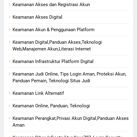
Keamanan Akses dan Registrasi Akun
Keamanan Akses Digital
Keamanan Akun & Penggunaan Platform
Keamanan Digital,Panduan Akses,Teknologi
Web,Manajemen Akun,Literasi Internet
Keamanan Infrastruktur Platform Digital
Keamanan Judi Online, Tips Login Aman, Proteksi Akun,
Panduan Pemain, Teknologi Situs Judi
Keamanan Link Alternatif
Keamanan Online, Panduan, Teknologi
Keamanan Perangkat,Privasi Akun Digital,Panduan Akses
Aman