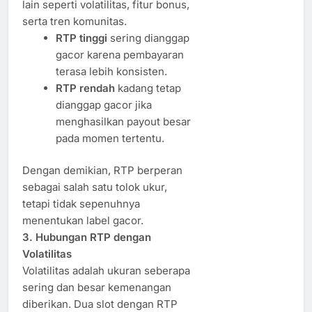
lain seperti volatilitas, fitur bonus,
serta tren komunitas.
RTP tinggi
sering dianggap
gacor karena pembayaran
terasa lebih konsisten.
RTP rendah
kadang tetap
dianggap gacor jika
menghasilkan payout besar
pada momen tertentu.
Dengan demikian, RTP berperan
sebagai salah satu tolok ukur,
tetapi tidak sepenuhnya
menentukan label gacor.
3. Hubungan RTP dengan
Volatilitas
Volatilitas adalah ukuran seberapa
sering dan besar kemenangan
diberikan. Dua slot dengan RTP