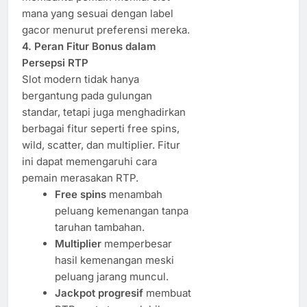
mana yang sesuai dengan label
gacor menurut preferensi mereka.
4. Peran Fitur Bonus dalam
Persepsi RTP
Slot modern tidak hanya
bergantung pada gulungan
standar, tetapi juga menghadirkan
berbagai fitur seperti free spins,
wild, scatter, dan multiplier. Fitur
ini dapat memengaruhi cara
pemain merasakan RTP.
Free spins
menambah
peluang kemenangan tanpa
taruhan tambahan.
Multiplier
memperbesar
hasil kemenangan meski
peluang jarang muncul.
Jackpot progresif
membuat