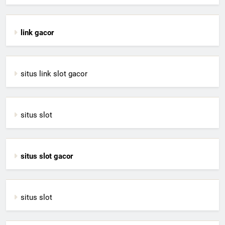
link gacor
situs link slot gacor
situs slot
situs slot gacor
situs slot