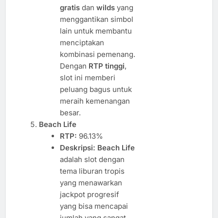
gratis
dan
wilds
yang
menggantikan simbol
lain untuk membantu
menciptakan
kombinasi pemenang.
Dengan
RTP tinggi
,
slot ini memberi
peluang bagus untuk
meraih kemenangan
besar.
Beach Life
RTP:
96.13%
Deskripsi:
Beach Life
adalah slot dengan
tema liburan tropis
yang menawarkan
jackpot progresif
yang bisa mencapai
jumlah yang sangat