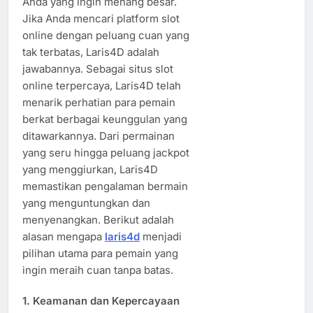
Anda yang ingin menang besar.
Jika Anda mencari platform slot
online dengan peluang cuan yang
tak terbatas, Laris4D adalah
jawabannya. Sebagai situs slot
online terpercaya, Laris4D telah
menarik perhatian para pemain
berkat berbagai keunggulan yang
ditawarkannya. Dari permainan
yang seru hingga peluang jackpot
yang menggiurkan, Laris4D
memastikan pengalaman bermain
yang menguntungkan dan
menyenangkan. Berikut adalah
alasan mengapa
laris4d
menjadi
pilihan utama para pemain yang
ingin meraih cuan tanpa batas.
1. Keamanan dan Kepercayaan