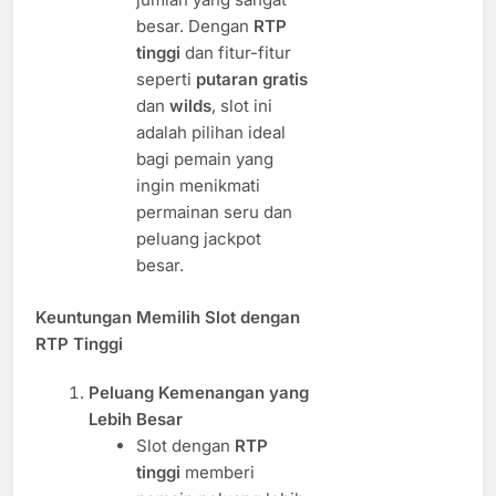
besar. Dengan
RTP
tinggi
dan fitur-fitur
seperti
putaran gratis
dan
wilds
, slot ini
adalah pilihan ideal
bagi pemain yang
ingin menikmati
permainan seru dan
peluang jackpot
besar.
Keuntungan Memilih Slot dengan
RTP Tinggi
Peluang Kemenangan yang
Lebih Besar
Slot dengan
RTP
tinggi
memberi