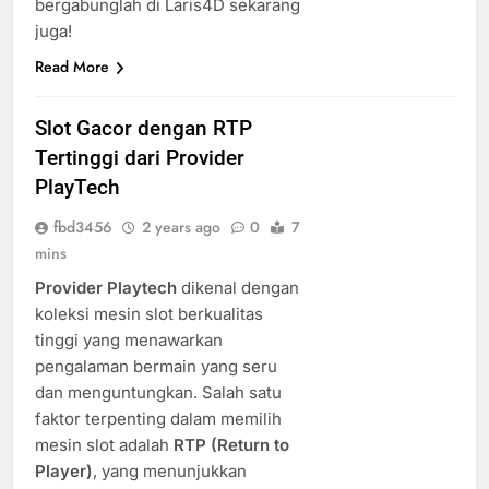
bergabunglah di Laris4D sekarang
juga!
Read More
Slot Gacor dengan RTP
Tertinggi dari Provider
PlayTech
fbd3456
2 years ago
0
7
mins
Provider Playtech
dikenal dengan
koleksi mesin slot berkualitas
tinggi yang menawarkan
pengalaman bermain yang seru
dan menguntungkan. Salah satu
faktor terpenting dalam memilih
mesin slot adalah
RTP (Return to
Player)
, yang menunjukkan