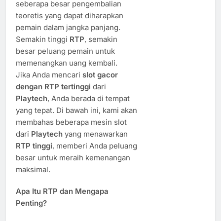
seberapa besar pengembalian
teoretis yang dapat diharapkan
pemain dalam jangka panjang.
Semakin tinggi
RTP
, semakin
besar peluang pemain untuk
memenangkan uang kembali.
Jika Anda mencari
slot gacor
dengan RTP tertinggi
dari
Playtech
, Anda berada di tempat
yang tepat. Di bawah ini, kami akan
membahas beberapa mesin slot
dari
Playtech
yang menawarkan
RTP tinggi
, memberi Anda peluang
besar untuk meraih kemenangan
maksimal.
Apa Itu RTP dan Mengapa
Penting?