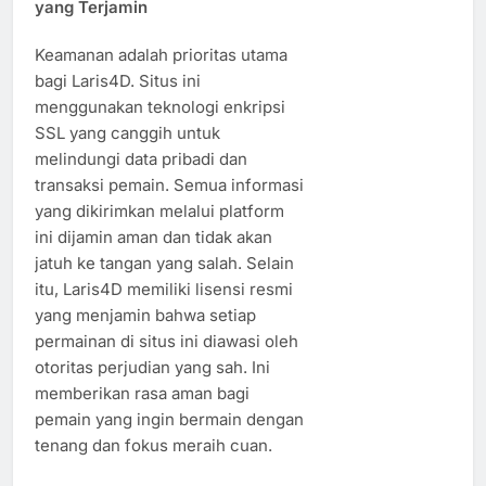
yang Terjamin
Keamanan adalah prioritas utama
bagi Laris4D. Situs ini
menggunakan teknologi enkripsi
SSL yang canggih untuk
melindungi data pribadi dan
transaksi pemain. Semua informasi
yang dikirimkan melalui platform
ini dijamin aman dan tidak akan
jatuh ke tangan yang salah. Selain
itu, Laris4D memiliki lisensi resmi
yang menjamin bahwa setiap
permainan di situs ini diawasi oleh
otoritas perjudian yang sah. Ini
memberikan rasa aman bagi
pemain yang ingin bermain dengan
tenang dan fokus meraih cuan.