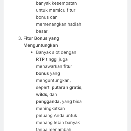
banyak kesempatan
untuk memicu fitur
bonus dan
memenangkan hadiah
besar.
Fitur Bonus yang
Menguntungkan
Banyak slot dengan
RTP tinggi
juga
menawarkan
fitur
bonus
yang
menguntungkan,
seperti
putaran gratis
,
wilds
, dan
pengganda
, yang bisa
meningkatkan
peluang Anda untuk
menang lebih banyak
tanpa menambah