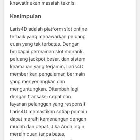
khawatir akan masalah teknis.
Kesimpulan
Laris4D adalah platform slot online
terbaik yang menawarkan peluang
cuan yang tak terbatas. Dengan
berbagai permainan slot menarik,
peluang jackpot besar, dan sistem
keamanan yang terjamin, Laris4D
memberikan pengalaman bermain
yang menyenangkan dan
menguntungkan. Ditambah lagi
dengan transaksi cepat dan
layanan pelanggan yang responsif,
Laris4D memastikan setiap pemain
dapat meraih kemenangan dengan
mudah dan cepat. Jika Anda ingin
meraih cuan tanpa batas,