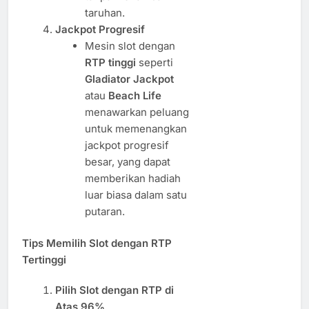
taruhan.
Jackpot Progresif
Mesin slot dengan
RTP tinggi
seperti
Gladiator Jackpot
atau
Beach Life
menawarkan peluang
untuk memenangkan
jackpot progresif
besar, yang dapat
memberikan hadiah
luar biasa dalam satu
putaran.
Tips Memilih Slot dengan RTP
Tertinggi
Pilih Slot dengan RTP di
Atas 96%