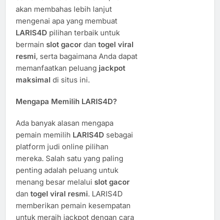
akan membahas lebih lanjut
mengenai apa yang membuat
LARIS4D
pilihan terbaik untuk
bermain
slot gacor
dan
togel viral
resmi
, serta bagaimana Anda dapat
memanfaatkan peluang
jackpot
maksimal
di situs ini.
Mengapa Memilih LARIS4D?
Ada banyak alasan mengapa
pemain memilih
LARIS4D
sebagai
platform judi online pilihan
mereka. Salah satu yang paling
penting adalah peluang untuk
menang besar melalui
slot gacor
dan
togel viral resmi
. LARIS4D
memberikan pemain kesempatan
untuk meraih jackpot dengan cara