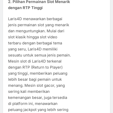
2. Pilihan Permainan Slot Menarik
dengan RTP Tinggi
Laris4D menawarkan berbagai
jenis permainan slot yang menarik
dan menguntungkan. Mulai dari
slot klasik hingga slot video
terbaru dengan berbagai tema
yang seru, Laris4D memiliki
sesuatu untuk semua jenis pemain.
Mesin slot di Laris4D terkenal
dengan RTP (Return to Player)
yang tinggi, memberikan peluang
lebih besar bagi pemain untuk
menang. Mesin slot gacor, yang
sering kali memberikan
kemenangan besar, juga tersedia
di platform ini, menawarkan
peluang jackpot yang lebih sering