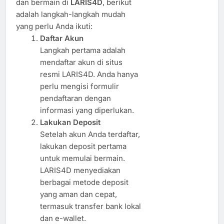
dan bermain di
LARIS4D
, berikut
adalah langkah-langkah mudah
yang perlu Anda ikuti:
Daftar Akun
Langkah pertama adalah
mendaftar akun di situs
resmi LARIS4D. Anda hanya
perlu mengisi formulir
pendaftaran dengan
informasi yang diperlukan.
Lakukan Deposit
Setelah akun Anda terdaftar,
lakukan deposit pertama
untuk memulai bermain.
LARIS4D menyediakan
berbagai metode deposit
yang aman dan cepat,
termasuk transfer bank lokal
dan e-wallet.