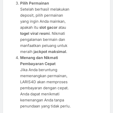
Pilih Permainan
Setelah berhasil melakukan
deposit, pilih permainan
yang ingin Anda mainkan,
apakah itu
slot gacor
atau
togel viral resmi
. Nikmati
pengalaman bermain dan
manfaatkan peluang untuk
meraih
jackpot maksimal
.
Menang dan Nikmati
Pembayaran Cepat
Jika Anda beruntung
memenangkan permainan,
LARIS4D akan memproses
pembayaran dengan cepat.
Anda dapat menikmati
kemenangan Anda tanpa
penundaan yang tidak perlu.