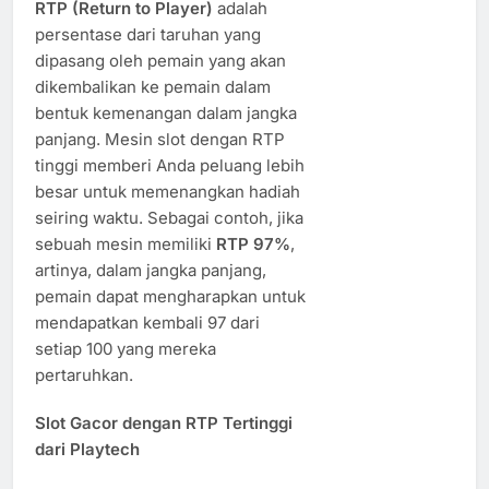
RTP (Return to Player)
adalah
persentase dari taruhan yang
dipasang oleh pemain yang akan
dikembalikan ke pemain dalam
bentuk kemenangan dalam jangka
panjang. Mesin slot dengan RTP
tinggi memberi Anda peluang lebih
besar untuk memenangkan hadiah
seiring waktu. Sebagai contoh, jika
sebuah mesin memiliki
RTP 97%
,
artinya, dalam jangka panjang,
pemain dapat mengharapkan untuk
mendapatkan kembali 97 dari
setiap 100 yang mereka
pertaruhkan.
Slot Gacor dengan RTP Tertinggi
dari Playtech