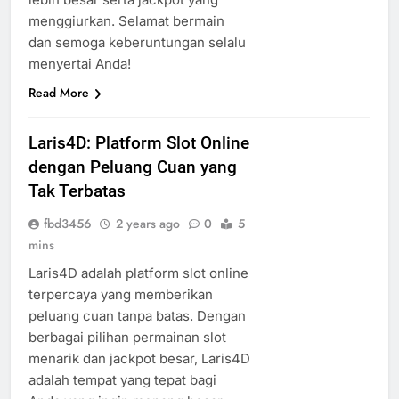
menggiurkan. Selamat bermain
dan semoga keberuntungan selalu
menyertai Anda!
Read More
Laris4D: Platform Slot Online
dengan Peluang Cuan yang
Tak Terbatas
fbd3456
2 years ago
0
5
mins
Laris4D adalah platform slot online
terpercaya yang memberikan
peluang cuan tanpa batas. Dengan
berbagai pilihan permainan slot
menarik dan jackpot besar, Laris4D
adalah tempat yang tepat bagi