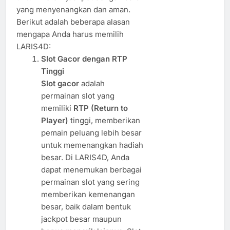
yang menyenangkan dan aman.
Berikut adalah beberapa alasan
mengapa Anda harus memilih
LARIS4D:
Slot Gacor dengan RTP
Tinggi
Slot gacor
adalah
permainan slot yang
memiliki
RTP (Return to
Player)
tinggi, memberikan
pemain peluang lebih besar
untuk memenangkan hadiah
besar. Di LARIS4D, Anda
dapat menemukan berbagai
permainan slot yang sering
memberikan kemenangan
besar, baik dalam bentuk
jackpot besar maupun