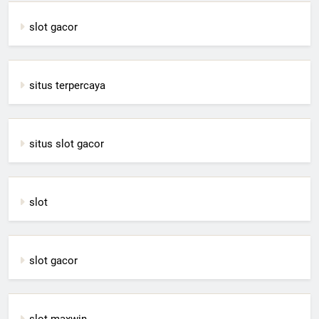
slot gacor
situs terpercaya
situs slot gacor
slot
slot gacor
slot maxwin