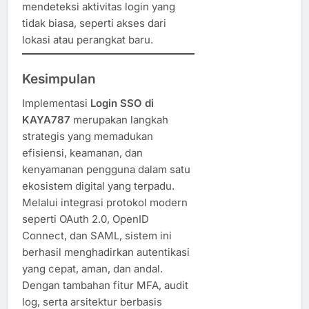
mendeteksi aktivitas login yang
tidak biasa, seperti akses dari
lokasi atau perangkat baru.
Kesimpulan
Implementasi
Login SSO di
KAYA787
merupakan langkah
strategis yang memadukan
efisiensi, keamanan, dan
kenyamanan pengguna dalam satu
ekosistem digital yang terpadu.
Melalui integrasi protokol modern
seperti OAuth 2.0, OpenID
Connect, dan SAML, sistem ini
berhasil menghadirkan autentikasi
yang cepat, aman, dan andal.
Dengan tambahan fitur MFA, audit
log, serta arsitektur berbasis