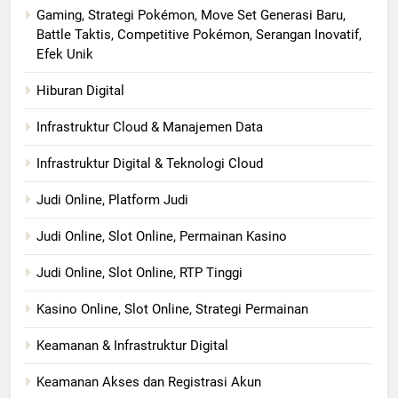
Gaming, Strategi Pokémon, Move Set Generasi Baru,
Battle Taktis, Competitive Pokémon, Serangan Inovatif,
Efek Unik
Hiburan Digital
Infrastruktur Cloud & Manajemen Data
Infrastruktur Digital & Teknologi Cloud
Judi Online, Platform Judi
Judi Online, Slot Online, Permainan Kasino
Judi Online, Slot Online, RTP Tinggi
Kasino Online, Slot Online, Strategi Permainan
Keamanan & Infrastruktur Digital
Keamanan Akses dan Registrasi Akun