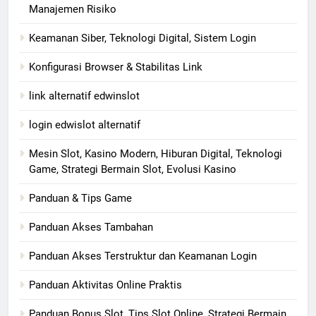
Manajemen Risiko
Keamanan Siber, Teknologi Digital, Sistem Login
Konfigurasi Browser & Stabilitas Link
link alternatif edwinslot
login edwislot alternatif
Mesin Slot, Kasino Modern, Hiburan Digital, Teknologi
Game, Strategi Bermain Slot, Evolusi Kasino
Panduan & Tips Game
Panduan Akses Tambahan
Panduan Akses Terstruktur dan Keamanan Login
Panduan Aktivitas Online Praktis
Panduan Bonus Slot, Tips Slot Online, Strategi Bermain