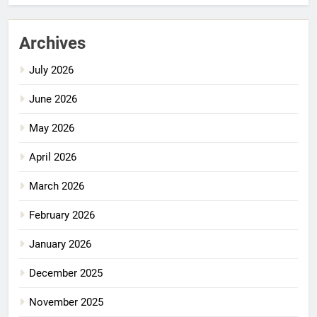
Archives
July 2026
June 2026
May 2026
April 2026
March 2026
February 2026
January 2026
December 2025
November 2025