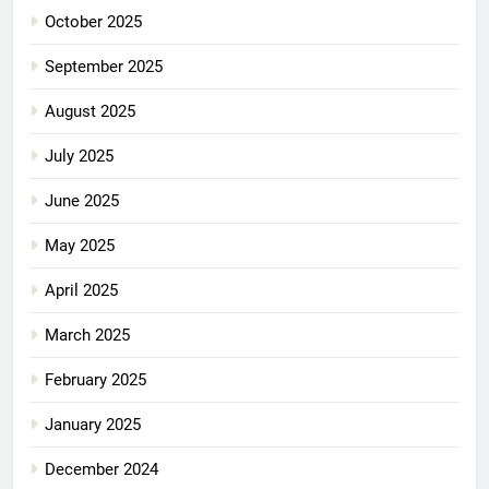
October 2025
September 2025
August 2025
July 2025
June 2025
May 2025
April 2025
March 2025
February 2025
January 2025
December 2024