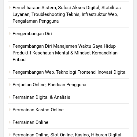
Pemeliharaan Sistem, Solusi Akses Digital, Stabilitas
Layanan, Troubleshooting Teknis, Infrastruktur Web,
Pengalaman Pengguna
Pengembangan Diri
Pengembangan Diri Manajemen Waktu Gaya Hidup
Produktif Kesehatan Mental & Mindset Kemandirian
Pribadi
Pengembangan Web, Teknologi Frontend, Inovasi Digital
Perjudian Online, Panduan Pengguna
Permainan Digital & Analisis
Permainan Kasino Online
Permainan Online
Permainan Online, Slot Online, Kasino, Hiburan Digital