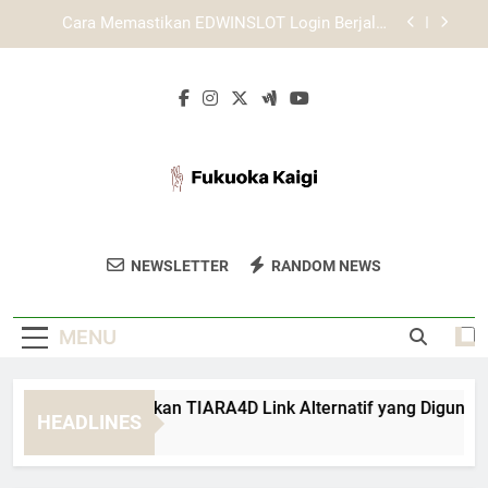
Skip
Login Edwinslot Alternatif sebagai Pilihan Akses
to
Tambahan yang Aman dan Praktis
content
Panduan Lebah4D Login di Android dan iOS
dengan Akses Lebih Aman
Langkah Memastikan TIARA4D Link Alternatif
yang Digunakan Sesuai
Cara Memastikan EDWINSLOT Login Berjalan
Aman di Berbagai Perangkat
Login Edwinslot Alternatif sebagai Pilihan Akses
Tambahan yang Aman dan Praktis
Fukuoka Kaigi
Temukan Tempat Meeting Yang Ideal Di
Panduan Lebah4D Login di Android dan iOS
NEWSLETTER
RANDOM NEWS
dengan Akses Lebih Aman
Fukuoka Kaigi.
MENU
ngkah Memastikan TIARA4D Link Alternatif yang Digunakan S
HEADLINES
Weeks Ago